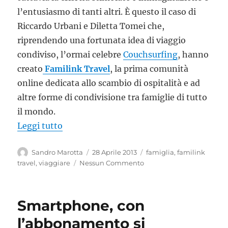
l’entusiasmo di tanti altri. È questo il caso di
Riccardo Urbani e Diletta Tomei che,
riprendendo una fortunata idea di viaggio
condiviso, l’ormai celebre
Couchsurfing
, hanno
creato
Familink Travel
, la prima comunità
online dedicata allo scambio di ospitalità e ad
altre forme di condivisione tra famiglie di tutto
il mondo.
“Familink Travel, il nuovo modo di viaggi
Leggi tutto
Autore
Pubblicato
Tag
Sandro Marotta
28 Aprile 2013
famiglia
,
familink
il
travel
,
viaggiare
Nessun Commento
Smartphone, con
l’abbonamento si