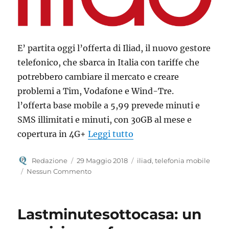
E’ partita oggi l’offerta di Iliad, il nuovo gestore
telefonico, che sbarca in Italia con tariffe che
potrebbero cambiare il mercato e creare
problemi a Tim, Vodafone e Wind-Tre.
l’offerta base mobile a 5,99 prevede minuti e
SMS illimitati e minuti, con 30GB al mese e
“Anche in Italia l’offer
copertura in 4G+
Leggi tutto
Autore
Pubblicato
Tag
Redazione
29 Maggio 2018
iliad
,
telefonia mobile
il
Nessun Commento
Lastminutesottocasa: un