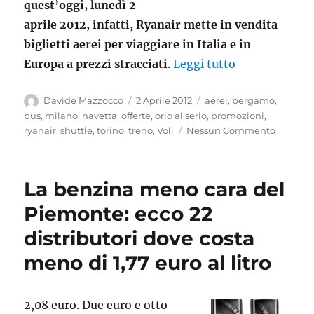
quest’oggi, lunedì 2
aprile 2012, infatti, Ryanair mette in vendita
biglietti aerei per viaggiare in Italia e in
“Ryanair fa vo
Europa a prezzi stracciati
.
Leggi tutto
Autore
Pubblicato
Tag
Davide Mazzocco
2 Aprile 2012
aerei
,
bergamo
,
il
bus
,
milano
,
navetta
,
offerte
,
orio al serio
,
promozioni
,
ryanair
,
shuttle
,
torino
,
treno
,
Voli
Nessun Commento
La benzina meno cara del
Piemonte: ecco 22
distributori dove costa
meno di 1,77 euro al litro
2,08 euro. Due euro e otto