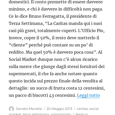
domestici. Il conto promette di essere davvero
minimo, e chi è davvero in difficoltà non paga.
Ce lo dice Bruno Ferragatta, il presidente di
Terza Settimana, “La Caritas manda qui i suoi
casi più gravi, totalmente coperti. L’Ufficio Pio,
invece, copre il 50%, il resto deve metterlo il
“cliente” perché può contare su un po’ di
reddito. Ma quel 50% è davvero poca cosa”. Al
Social Market dunque non c’è alcun ricarico
sulla merce che giunge dagli stessi fornitori dei
supermercati, il che fa anche notare quanto
questo incida sul prezzo finale della vendita al
dettaglio: un succo di frutta costa 12 centesimi,
“Nasce 
un pacco di biscotti 43 centesimi.
Leggi tutto
Autore
Pubblicato
Tag
Sandro Marotta
20 Maggio 2013
caritas
,
social
il
market
,
terza settimana
,
volontariato
Nessun