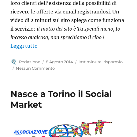
loro clienti dell’esistenza della possibilità di
ricevere le offerte via email registrandosi. Un
video di 2 minuti sul sito spiega come funziona
il servizio:
il motto del sito è Tu spendi meno, Io
incasso qualcosa, non sprechiamo il cibo !
“Lastminutesottocasa: un servizio per fa
Leggi tutto
Autore
Pubblicato
Tag
Redazione
8 Agosto 2014
last minute
,
risparmio
il
Nessun Commento
Nasce a Torino il Social
Market