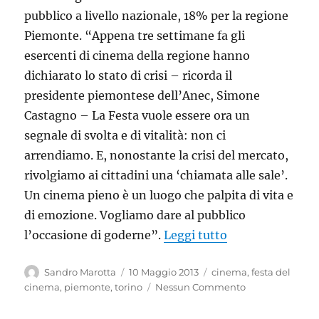
pubblico a livello nazionale, 18% per la regione
Piemonte. “Appena tre settimane fa gli
esercenti di cinema della regione hanno
dichiarato lo stato di crisi – ricorda il
presidente piemontese dell’Anec, Simone
Castagno – La Festa vuole essere ora un
segnale di svolta e di vitalità: non ci
arrendiamo. E, nonostante la crisi del mercato,
rivolgiamo ai cittadini una ‘chiamata alle sale’.
Un cinema pieno è un luogo che palpita di vita e
di emozione. Vogliamo dare al pubblico
“La prima Festa 
l’occasione di goderne”.
Leggi tutto
Autore
Pubblicato
Tag
Sandro Marotta
10 Maggio 2013
cinema
,
festa del
il
cinema
,
piemonte
,
torino
Nessun Commento