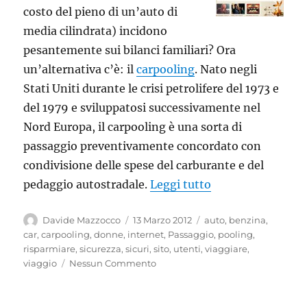
costo del pieno di un’auto di
media cilindrata) incidono
pesantemente sui bilanci familiari? Ora
un’alternativa c’è: il
carpooling
. Nato negli
Stati Uniti durante le crisi petrolifere del 1973 e
del 1979 e sviluppatosi successivamente nel
Nord Europa, il carpooling è una sorta di
passaggio preventivamente concordato con
condivisione delle spese del carburante e del
“Risparmiare sull
pedaggio autostradale.
Leggi tutto
Autore
Pubblicato
Tag
Davide Mazzocco
13 Marzo 2012
auto
,
benzina
,
il
car
,
carpooling
,
donne
,
internet
,
Passaggio
,
pooling
,
risparmiare
,
sicurezza
,
sicuri
,
sito
,
utenti
,
viaggiare
,
viaggio
Nessun Commento