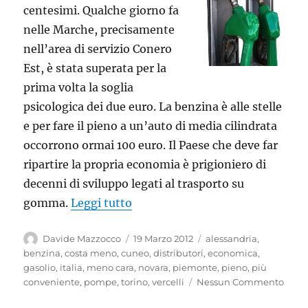
centesimi. Qualche giorno fa
nelle Marche, precisamente
nell’area di servizio Conero
Est, è stata superata per la
prima volta la soglia
psicologica dei due euro. La benzina è alle stelle
e per fare il pieno a un’auto di media cilindrata
occorrono ormai 100 euro. Il Paese che deve far
ripartire la propria economia è prigioniero di
decenni di sviluppo legati al trasporto su
“La benzina meno cara del Piemon
gomma.
Leggi tutto
Autore
Pubblicato
Tag
Davide Mazzocco
19 Marzo 2012
alessandria
,
il
benzina
,
costa meno
,
cuneo
,
distributori
,
economica
,
gasolio
,
italia
,
meno cara
,
novara
,
piemonte
,
pieno
,
più
conveniente
,
pompe
,
torino
,
vercelli
Nessun Commento