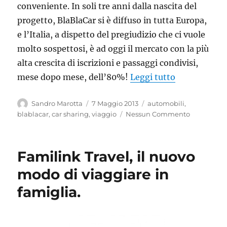
conveniente. In soli tre anni dalla nascita del
progetto, BlaBlaCar si è diffuso in tutta Europa,
e l’Italia, a dispetto del pregiudizio che ci vuole
molto sospettosi, è ad oggi il mercato con la più
alta crescita di iscrizioni e passaggi condivisi,
“BlaBlaCar. I
mese dopo mese, dell’80%!
Leggi tutto
Autore
Pubblicato
Tag
Sandro Marotta
7 Maggio 2013
automobili
,
il
blablacar
,
car sharing
,
viaggio
Nessun Commento
Familink Travel, il nuovo
modo di viaggiare in
famiglia.