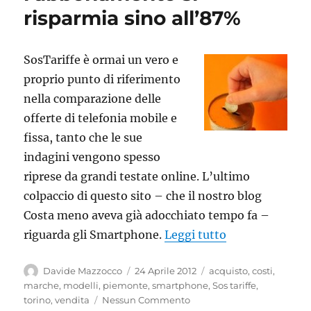
risparmia sino all’87%
SosTariffe è ormai un vero e
proprio punto di riferimento
nella comparazione delle
offerte di telefonia mobile e
fissa, tanto che le sue
indagini vengono spesso
riprese da grandi testate online. L’ultimo
colpaccio di questo sito – che il nostro blog
Costa meno aveva già adocchiato tempo fa –
“Smartphone, c
riguarda gli Smartphone.
Leggi tutto
Autore
Pubblicato
Tag
Davide Mazzocco
24 Aprile 2012
acquisto
,
costi
,
il
marche
,
modelli
,
piemonte
,
smartphone
,
Sos tariffe
,
torino
,
vendita
Nessun Commento