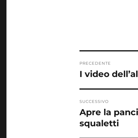
Navigazione
PRECEDENTE
articoli
I video dell’
Articolo
precedente:
SUCCESSIVO
Apre la panc
Articolo
successivo:
squaletti