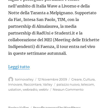
nell’ambito di Italia Wave a Livorno e della
Notte della Taranta a Melpignano. Supportato
da Fiat, Intesa San Paolo, TIM, con la
partnership di Almalaurea, la media
partnership di RadUni e Studenti.it e la
collaborazione del MEI (Meeting delle Etichette
Indipendenti) di Faenza, il tour entra nel vivo
in queste settimane autunnali.
“Il tour Ustation a Torino”
Leggi tutto
Autore
Pubblicato
Categorie
torinovalley
12 Novembre 2009
Creare
,
Cultura
,
il
Tag
Innovare
,
Raccontare
,
Valley
palazzo nuovo
,
telecom
,
ustation
,
webradio
,
webtv
Nessun Commento