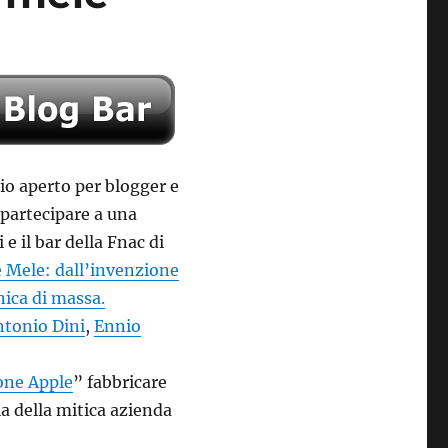
io aperto per blogger e
 partecipare a una
e il bar della Fnac di
e Mele: dall’invenzione
nica di massa.
ntonio Dini
,
Ennio
ne Apple
” fabbricare
ia della mitica azienda