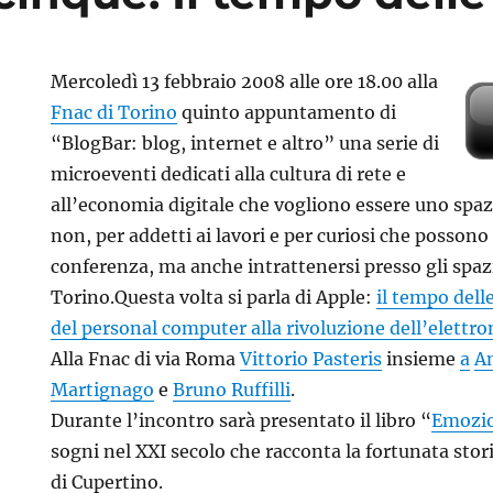
Mercoledì 13 febbraio 2008 alle ore 18.00 alla
Fnac di Torino
quinto appuntamento di
“BlogBar: blog, internet e altro” una serie di
microeventi dedicati alla cultura di rete e
all’economia digitale che vogliono essere uno spaz
non, per addetti ai lavori e per curiosi che possono
conferenza, ma anche intrattenersi presso gli spazi 
Torino.Questa volta si parla di Apple:
il tempo dell
del personal computer alla rivoluzione dell’elettro
Alla Fnac di via Roma
Vittorio Pasteris
insieme
a
A
Martignago
e
Bruno Ruffilli
.
Durante l’incontro sarà presentato il libro “
Emozio
sogni nel XXI secolo che racconta la fortunata stor
di Cupertino.