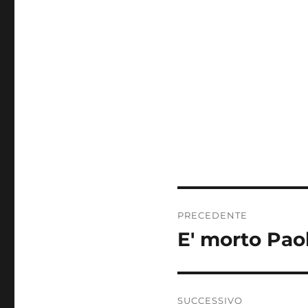
Navigazione
PRECEDENTE
articoli
E' morto Pao
Articolo
precedente:
SUCCESSIVO