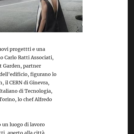
uovi progettti e una
o Carlo Ratti Associati,
nt
Garden, partner
ell’edificio, figurano lo
h, il CERN di Ginevra,
 Italiano di Tecnologia,
 Torino, lo chef Alfredo
o un luogo di lavoro
ti, aperto alla città,