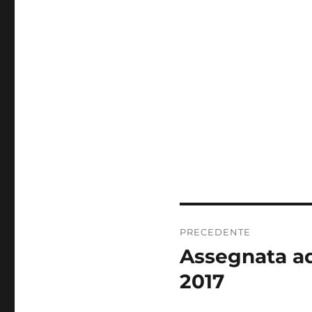
Navigazione
PRECEDENTE
articoli
Assegnata ad
Articolo
precedente:
2017