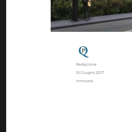
Autore
Redazione
Pubblicato
15 Giugno 2017
il
Categorie
Innovare