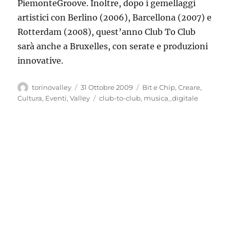
PiemonteGroove. Inoltre, dopo i gemellaggi
artistici con Berlino (2006), Barcellona (2007) e
Rotterdam (2008), quest’anno Club To Club
sarà anche a Bruxelles, con serate e produzioni
innovative.
Autore
Pubblicato
Categorie
torinovalley
31 Ottobre 2009
Bit e Chip
,
Creare
,
il
Tag
Cultura
,
Eventi
,
Valley
club-to-club
,
musica_digitale