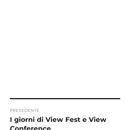
Navigazione
PRECEDENTE
articoli
I giorni di View Fest e View
Articolo
precedente:
Conference