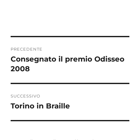
Navigazione
PRECEDENTE
articoli
Consegnato il premio Odisseo
Articolo
precedente:
2008
SUCCESSIVO
Torino in Braille
Articolo
successivo: