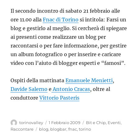
Il secondo incontro di sabato 21 febbraio alle
ore 11.00 alla
Fnac di Torino
si intitola: Farsi un
blog e gestirlo al meglio. Si cercherà di spiegare
ai presenti come realizzare un blog per
raccontarsi o per fare informazione, per gestire
un album fotografico o per inserire e caricare
video con l’aiuto di blogger esperti e “famosi”.
Ospiti della mattinata
Emanuele Menietti
,
Davide Salerno
e
Antonio Cracas
, oltre al
conduttore
Vittorio Pasteris
Autore
Pubblicato
Categorie
torinovalley
1 Febbraio 2009
Bit e Chip
,
Eventi
,
il
Tag
Raccontare
blog
,
blogbar
,
fnac
,
torino