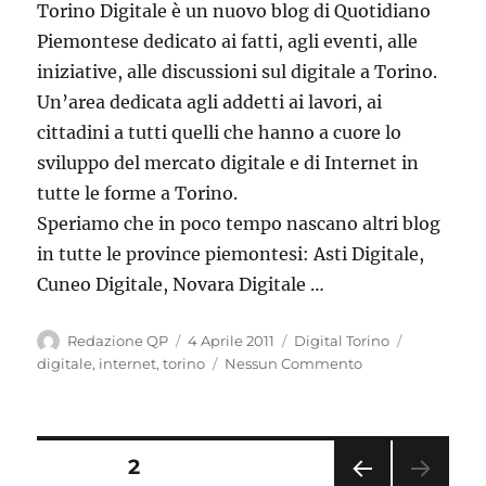
Torino Digitale è un nuovo blog di Quotidiano
Piemontese dedicato ai fatti, agli eventi, alle
iniziative, alle discussioni sul digitale a Torino.
Un’area dedicata agli addetti ai lavori, ai
cittadini a tutti quelli che hanno a cuore lo
sviluppo del mercato digitale e di Internet in
tutte le forme a Torino.
Speriamo che in poco tempo nascano altri blog
in tutte le province piemontesi: Asti Digitale,
Cuneo Digitale, Novara Digitale …
Autore
Pubblicato
Categorie
Tag
Redazione QP
4 Aprile 2011
Digital Torino
il
digitale
,
internet
,
torino
Nessun Commento
Paginazione
PAGINA
2