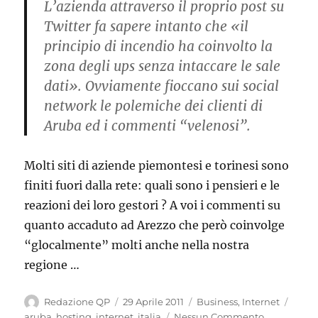
L’azienda attraverso il proprio post su
Twitter fa sapere intanto che «il
principio di incendio ha coinvolto la
zona degli ups senza intaccare le sale
dati». Ovviamente fioccano sui social
network le polemiche dei clienti di
Aruba ed i commenti “velenosi”.
Molti siti di aziende piemontesi e torinesi sono
finiti fuori dalla rete: quali sono i pensieri e le
reazioni dei loro gestori ? A voi i commenti su
quanto accaduto ad Arezzo che però coinvolge
“glocalmente” molti anche nella nostra
regione …
Autore
Pubblicato
Categorie
Tag
Redazione QP
29 Aprile 2011
Business
,
Internet
il
aruba
,
hosting
,
internet
,
italia
Nessun Commento