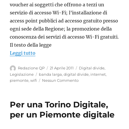
voucher ai soggetti che offrono a terzi un
servizio di accesso Wi-Fi; l’installazione di
access point pubblici ad accesso gratuito presso
ogni sede della Regione; la promozione della
conoscenza dei servizi di accesso Wi-Fi gratuiti.
Il testo della legge
“Approvata in Piemonte la legge di promo
Leggi tutto
Autore
Pubblicato
Categorie
Redazione QP
21 Aprile 2011
Digital divide
,
il
Tag
Legislazione
banda larga
,
digital divide
,
internet
,
piemonte
,
wifi
Nessun Commento
Per una Torino Digitale,
per un Piemonte digitale