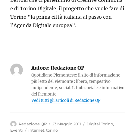
Bertola che ci parleranno di Creative Commons
e di Torino Digitale, il progetto che vuole fare di
Torino “la prima città italiana al passo con
l’Agenda Digitale europea”.
Autore:
Redazione QP
Quotidiano Piemontese: il sito di informazione
più letto del Piemonte : libero, tempestivo
indipendente, social. L'hub sociale e informativo
del Piemonte
Vedi tutti gli articoli di Redazione QP
Autore
Pubblicato
Categorie
Redazione QP
23 Maggio 2011
Digital Torino
,
il
Tag
Eventi
internet
,
torino