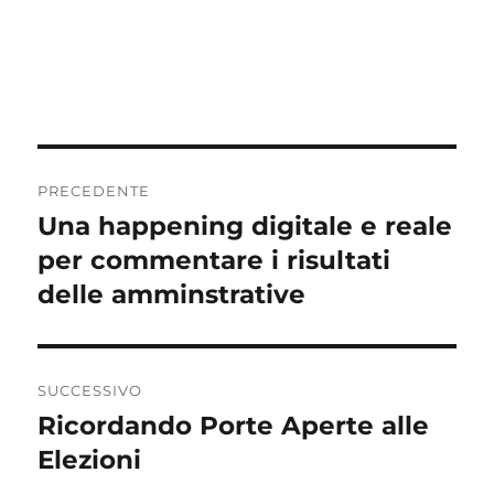
Navigazione
PRECEDENTE
articoli
Una happening digitale e reale
Articolo
precedente:
per commentare i risultati
delle amminstrative
SUCCESSIVO
Ricordando Porte Aperte alle
Articolo
successivo:
Elezioni