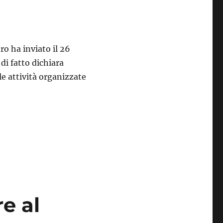
ro ha inviato il 26
di fatto dichiara
le attività organizzate
Italiana Pallacanestro dichiara conclusa la stagione sport
e al