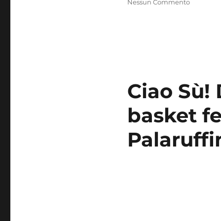
Nessun Commento
Ciao Sù!
basket fe
Palaruffi