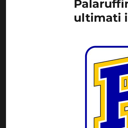
Palaruffi
ultimati 