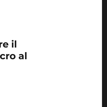
Piazza Arbarello a Torino”
e il
cro al