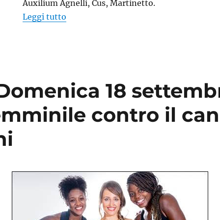
Auxilium Agnelli, Cus, Martinetto.
“Gli Orsi Polari del basket in campo in 
Leggi tutto
 Domenica 18 settembr
mminile contro il can
ni