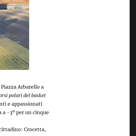
 Piazza Arbarello a
orsi polari del basket
enti e appassionati
a a -3º per un cinque
cittadino: Crocetta,