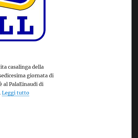
ta casalinga della
 sedicesima giornata di
è al PalaEinaudi di
“La PMS Allmag ritorna a giocare al Palaruffi
.
Leggi tutto