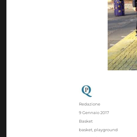
Autore
Redazione
Pubblicato
9 Gennaio 2017
il
Categorie
Basket
Tag
basket
,
playground