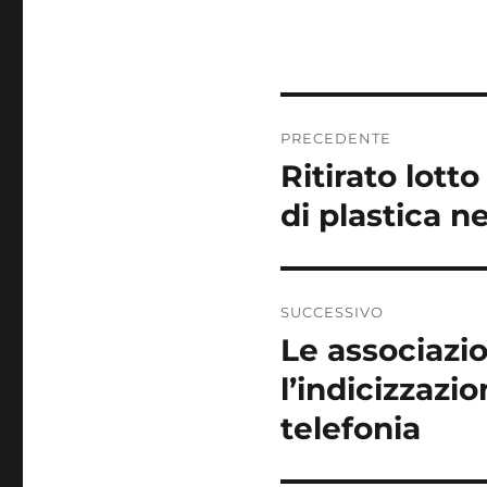
Navigazione
PRECEDENTE
articoli
Ritirato lott
Articolo
precedente:
di plastica n
SUCCESSIVO
Le associazi
Articolo
successivo:
l’indicizzazio
telefonia