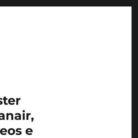
ster
anair,
Neos e