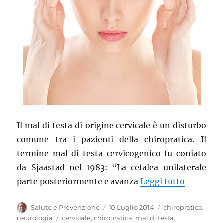
Il mal di testa di origine cervicale è un disturbo
comune tra i pazienti della chiropratica. Il
termine mal di testa cervicogenico fu coniato
da Sjaastad nel 1983: “La cefalea unilaterale
“Mal di t
parte posteriormente e avanza
Leggi tutto
Autore
Pubblicato
Categorie
Salute e Prevenzione
10 Luglio 2014
chiropratica
,
il
Tag
neurologia
cervicale
,
chiropratica
,
mal di testa
,