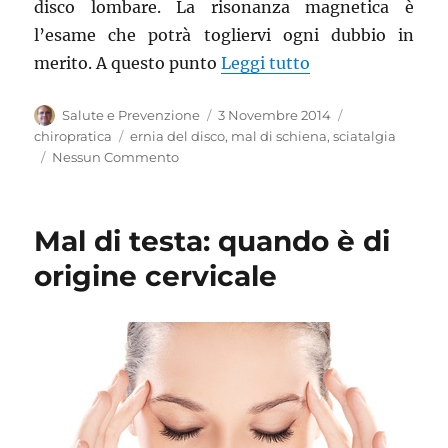
disco lombare. La risonanza magnetica è
l’esame che potrà togliervi ogni dubbio in
“Ernia del disco,
merito. A questo punto
Leggi tutto
Autore
Pubblicato
Categorie
Salute e Prevenzione
3 Novembre 2014
il
Tag
chiropratica
ernia del disco
,
mal di schiena
,
sciatalgia
Nessun Commento
Mal di testa: quando è di
origine cervicale