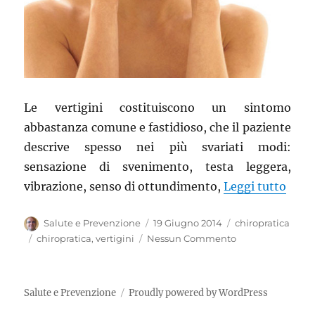
Le vertigini costituiscono un sintomo
abbastanza comune e fastidioso, che il paziente
descrive spesso nei più svariati modi:
sensazione di svenimento, testa leggera,
“Vert
vibrazione, senso di ottundimento,
Leggi tutto
Autore
Pubblicato
Categorie
Salute e Prevenzione
19 Giugno 2014
chiropratica
il
Tag
chiropratica
,
vertigini
Nessun Commento
Salute e Prevenzione
Proudly powered by WordPress