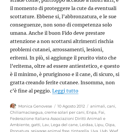
strade come, purtroppo accadde a molti altri, è
il momento di proteggere la cute da eventuali
scottature. Ebbene si, l’abbronzatura, e le sue
conseguenze, non sono di competenza solo
umana. Anche il buon Fido deve prestare
attenzione a non scottarsi altrimenti rischia
problemi cutanei, arrossamenti, lesioni,
eritemi. In più, si aggiunge il prurito visto che
l’eritema, oltre ad essere antiestetico, e questo
è il minimo, è pruriginoso e il cane, di sicuro, si
gratta creando ferite cutanee. Insomma, non
“Fido in spiaggia ama l
c’è fine al peggio.
Leggi tutto
Autore
Pubblicato
Tag
Monica Genovese
10 Agosto 2012
animali
,
cani
,
il
Chiliamacisegua
,
creme solari per cani
,
Enpa
,
Fai
,
Federazione Italiana Associazioni Diritti Animali e
Ambiente
,
gatti
,
Lav
,
Lega del cane
,
Leidaa
,
Lipu
,
Oipa
,
Pronatura
,
spiagge animal free
,
tintarella
,
Uva
,
Uvb
,
Wwf