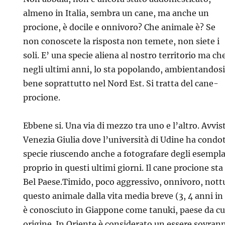
almeno in Italia, sembra un cane, ma anche un
procione, è docile e onnivoro? Che animale è? Se
non conoscete la risposta non temete, non siete i
soli. E’ una specie aliena al nostro territorio ma ch
negli ultimi anni, lo sta popolando, ambientandos
bene soprattutto nel Nord Est. Si tratta del cane-
procione.
Ebbene si. Una via di mezzo tra uno e l’altro. Avvist
Venezia Giulia dove l’università di Udine ha condo
specie riuscendo anche a fotografare degli esemplar
proprio in questi ultimi giorni. Il cane procione st
Bel Paese.
Timido, poco aggressivo, onnivoro, no
questo animale dalla vita media breve (3, 4 anni in li
è conosciuto in Giappone come tanuki, paese da cu
origine. In Oriente è considerato un essere sovran