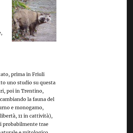
e,
i
ato, prima in Friuli
tto uno studio su questa
i, poi in Trentino,
a cambiando la fauna del
tturno e monogamo,
bertà, 11 in cattività),
i probabilmente trae
naturale e mitologico,