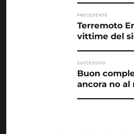
Navigazione
PRECEDENTE
articoli
Terremoto Em
Articolo
precedente:
vittime del 
SUCCESSIVO
Buon complea
Articolo
successivo:
ancora no al