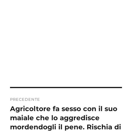
Navigazione
PRECEDENTE
articoli
Agricoltore fa sesso con il suo
Articolo
precedente:
maiale che lo aggredisce
mordendogli il pene. Rischia di