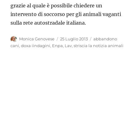
grazie al quale è possibile chiedere un
intervento di soccorso per gli animali vaganti
sulla rete autostradale italiana.
Autore
Pubblicato
Tag
Monica Genovese
25 Luglio 2013
abbandono
il
cani
,
doxa iindagini
,
Enpa
,
Lav
,
striscia la notizia animali