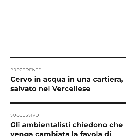
Navigazione
PRECEDENTE
articoli
Cervo in acqua in una cartiera,
Articolo
precedente:
salvato nel Vercellese
SUCCESSIVO
Gli ambientalisti chiedono che
Articolo
successivo:
venga cambiata la favola di