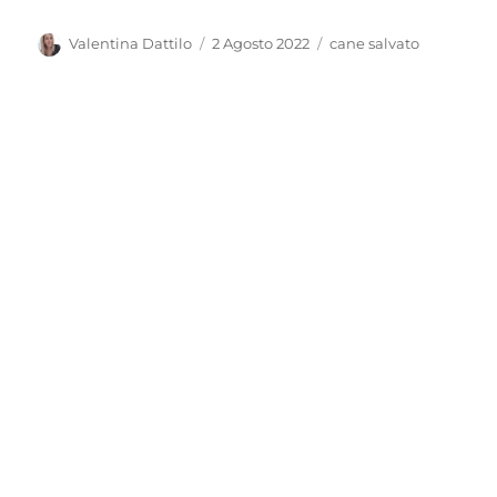
Autore
Pubblicato
Tag
Valentina Dattilo
2 Agosto 2022
cane salvato
il