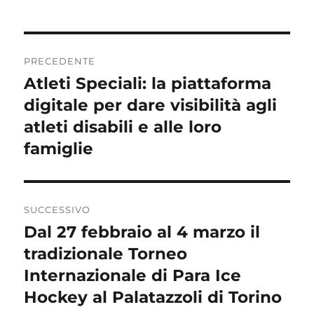
Navigazione
PRECEDENTE
articoli
Atleti Speciali: la piattaforma
Articolo
precedente:
digitale per dare visibilità agli
atleti disabili e alle loro
famiglie
SUCCESSIVO
Dal 27 febbraio al 4 marzo il
Articolo
successivo:
tradizionale Torneo
Internazionale di Para Ice
Hockey al Palatazzoli di Torino