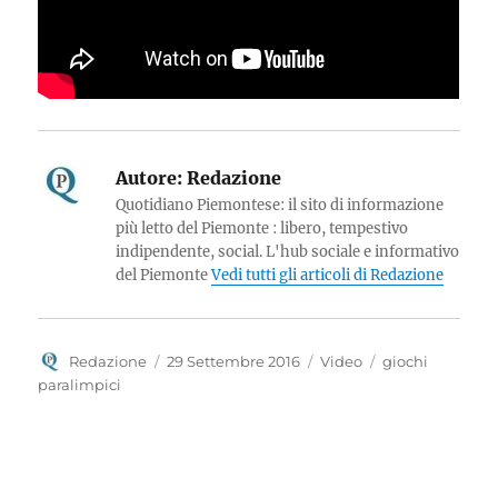
Autore:
Redazione
Quotidiano Piemontese: il sito di informazione
più letto del Piemonte : libero, tempestivo
indipendente, social. L'hub sociale e informativo
del Piemonte
Vedi tutti gli articoli di Redazione
Autore
Pubblicato
Categorie
Tag
Redazione
29 Settembre 2016
Video
giochi
il
paralimpici