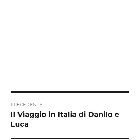
Navigazione
PRECEDENTE
articoli
Il Viaggio in Italia di Danilo e
Articolo
precedente:
Luca