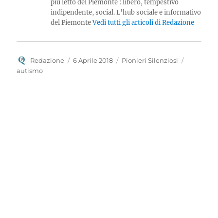
più letto del Piemonte : libero, tempestivo
indipendente, social. L'hub sociale e informativo
del Piemonte
Vedi tutti gli articoli di Redazione
Autore
Pubblicato
Categorie
Tag
Redazione
6 Aprile 2018
Pionieri Silenziosi
il
autismo