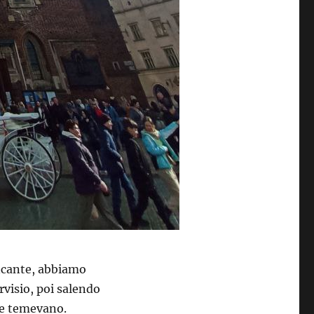
ncante, abbiamo
visio, poi salendo
me temevano.