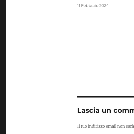
Pubblicato
11 Febbraio 2024
il
Lascia un com
Il tuo indirizzo email non sarà