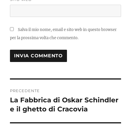
Salva il mio nome, email e sito web in questo browser
per la prossima volta che commento.
Navigazione
PRECEDENTE
articoli
La Fabbrica di Oskar Schindler
Articolo
precedente:
e il ghetto di Cracovia