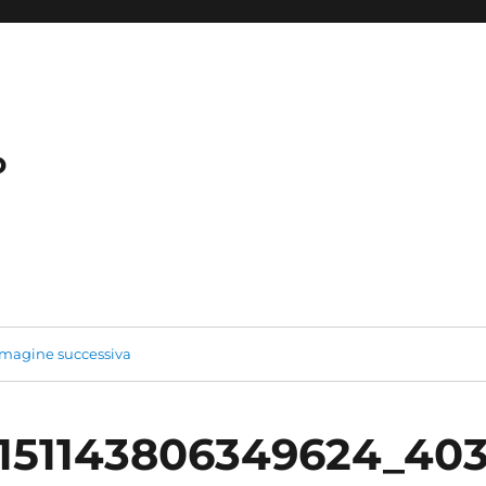
o
magine successiva
0151143806349624_40