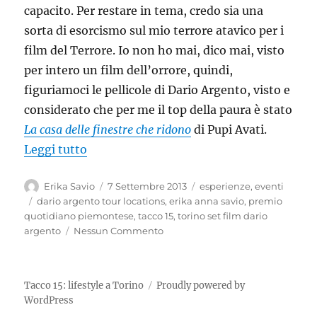
capacito. Per restare in tema, credo sia una
sorta di esorcismo sul mio terrore atavico per i
film del Terrore. Io non ho mai, dico mai, visto
per intero un film dell’orrore, quindi,
figuriamoci le pellicole di Dario Argento, visto e
considerato che per me il top della paura è stato
La casa delle finestre che ridono
di Pupi Avati.
“Dario Argento Tour Locations Torino: u
Leggi tutto
Autore
Pubblicato
Categorie
Erika Savio
7 Settembre 2013
esperienze
,
eventi
il
Tag
dario argento tour locations
,
erika anna savio
,
premio
quotidiano piemontese
,
tacco 15
,
torino set film dario
argento
Nessun Commento
Tacco 15: lifestyle a Torino
Proudly powered by
WordPress