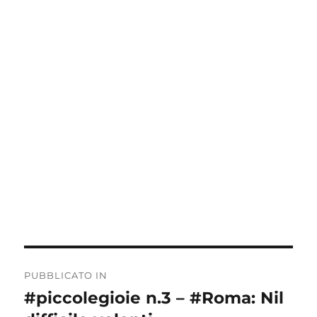
Navigazione
PUBBLICATO IN
articoli
#piccolegioie n.3 – #Roma: Nil