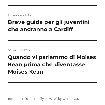
Navigazione
PRECEDENTE
articoli
Breve guida per gli juventini
Articolo
precedente:
che andranno a Cardiff
SUCCESSIVO
Quando vi parlammo di Moises
Articolo
successivo:
Kean prima che diventasse
Moises Kean
Juventinando
Proudly powered by WordPress