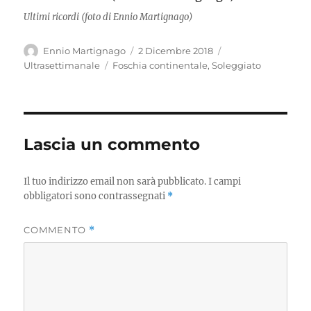
Ultimi ricordi (foto di Ennio Martignago)
Autore
Pubblicato
Categorie
Ennio Martignago
2 Dicembre 2018
il
Tag
Ultrasettimanale
Foschia continentale
,
Soleggiato
Lascia un commento
Il tuo indirizzo email non sarà pubblicato.
I campi
obbligatori sono contrassegnati
*
COMMENTO
*