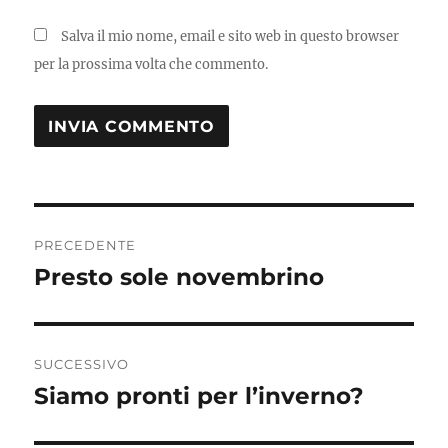
Salva il mio nome, email e sito web in questo browser
per la prossima volta che commento.
Navigazione
PRECEDENTE
articoli
Presto sole novembrino
Articolo
precedente:
SUCCESSIVO
Siamo pronti per l’inverno?
Articolo
successivo: