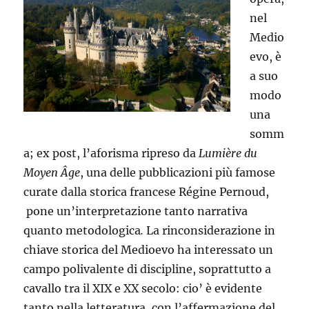
nel
Medio
evo, è
a suo
modo
una
somm
a; ex post, l’aforisma ripreso da
Lumière du
Moyen Âge
, una delle pubblicazioni più famose
curate dalla storica francese Régine Pernoud,
pone un’interpretazione tanto narrativa
quanto metodologica
.
La rinconsiderazione in
chiave storica del Medioevo ha interessato un
campo polivalente di discipline, soprattutto a
cavallo tra il XIX e XX secolo: cio’ è evidente
tanto nella letteratura, con l’affermazione del