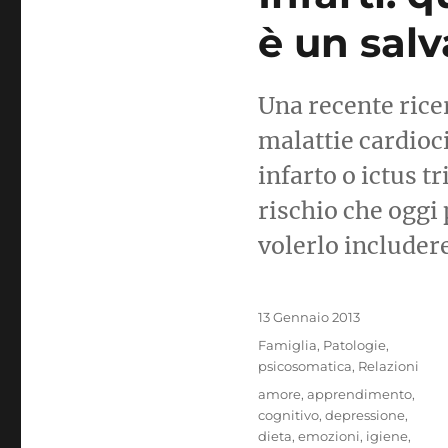
è un salv
Una recente rice
malattie cardioci
infarto o ictus t
rischio che oggi 
volerlo includere
Pubblicato
13 Gennaio 2013
il
Categorie
Famiglia
,
Patologie
,
psicosomatica
,
Relazioni
Tag
amore
,
apprendimento
,
cognitivo
,
depressione
,
dieta
,
emozioni
,
igiene
,