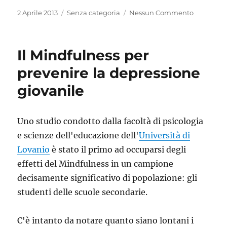
Pubblicato
Categorie
2 Aprile 2013
Senza categoria
Nessun Commento
il
Il Mindfulness per
prevenire la depressione
giovanile
Uno studio condotto dalla facoltà di psicologia
e scienze dell'educazione dell'
Università di
Lovanio
è stato il primo ad occuparsi degli
effetti del Mindfulness in un campione
decisamente significativo di popolazione: gli
studenti delle scuole secondarie.
C'è intanto da notare quanto siano lontani i