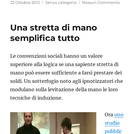
Pubblicato
Categorie
22 Ottobre 2012
Senza categoria
Nessun Commento
il
Una stretta di mano
semplifica tutto
Le convenzioni sociali hanno un valore
superiore alla logica se una sapiente stretta di
mano può essere sufficiente a farsi prestare dei
soldi. Un sotterfugio noto agli ipnotizzatori che
modulano sulla levitazione della mano le loro
tecniche di induzione.
Ora
uno
studio
pubblic