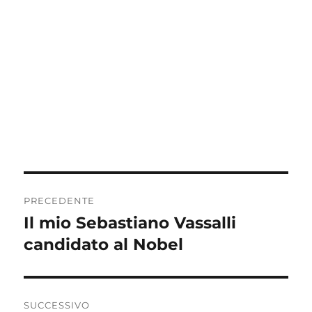
Navigazione
PRECEDENTE
articoli
Il mio Sebastiano Vassalli
Articolo
precedente:
candidato al Nobel
SUCCESSIVO