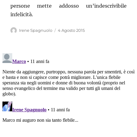
persone mette addosso un’indescrivibile
infelicità.
Autore
Pubblicato
Irene Spagnuolo
4 Agosto 2015
il