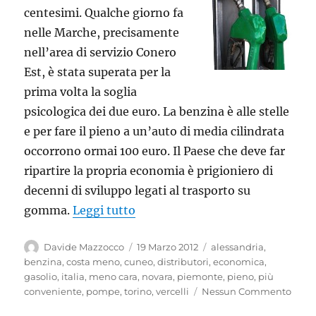
centesimi. Qualche giorno fa
nelle Marche, precisamente
nell’area di servizio Conero
Est, è stata superata per la
prima volta la soglia
psicologica dei due euro. La benzina è alle stelle
e per fare il pieno a un’auto di media cilindrata
occorrono ormai 100 euro. Il Paese che deve far
ripartire la propria economia è prigioniero di
decenni di sviluppo legati al trasporto su
“La benzina meno cara del Piemon
gomma.
Leggi tutto
Autore
Pubblicato
Tag
Davide Mazzocco
19 Marzo 2012
alessandria
,
il
benzina
,
costa meno
,
cuneo
,
distributori
,
economica
,
gasolio
,
italia
,
meno cara
,
novara
,
piemonte
,
pieno
,
più
conveniente
,
pompe
,
torino
,
vercelli
Nessun Commento