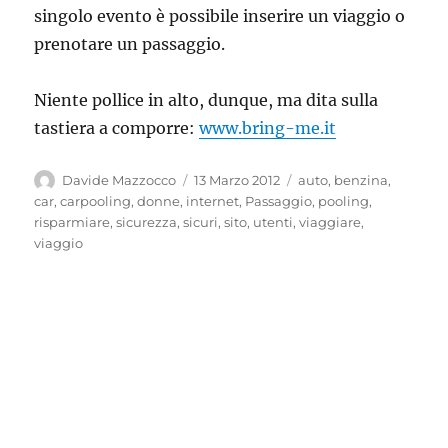
singolo evento è possibile inserire un viaggio o
prenotare un passaggio.
Niente pollice in alto, dunque, ma dita sulla
tastiera a comporre:
www.bring-me.it
Autore
Pubblicato
Tag
Davide Mazzocco
13 Marzo 2012
auto
,
benzina
,
il
car
,
carpooling
,
donne
,
internet
,
Passaggio
,
pooling
,
risparmiare
,
sicurezza
,
sicuri
,
sito
,
utenti
,
viaggiare
,
viaggio