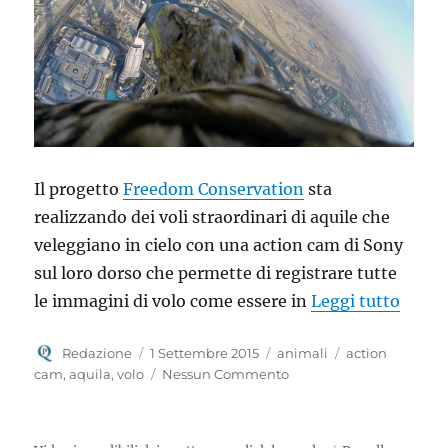
Il progetto
Freedom Conservation
sta
realizzando dei voli straordinari di aquile che
veleggiano in cielo con una action cam di Sony
sul loro dorso che permette di registrare tutte
“Guar
le immagini di volo come essere in
Leggi tutto
Autore
Pubblicato
Categorie
Tag
Redazione
1 Settembre 2015
animali
action
il
cam
,
aquila
,
volo
Nessun Commento