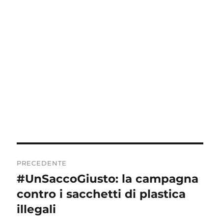
Navigazione
PRECEDENTE
articoli
#UnSaccoGiusto: la campagna
Articolo
precedente:
contro i sacchetti di plastica
illegali