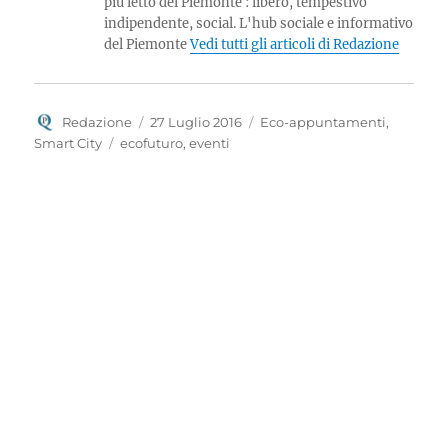
più letto del Piemonte : libero, tempestivo
indipendente, social. L'hub sociale e informativo
del Piemonte
Vedi tutti gli articoli di Redazione
Autore
Pubblicato
Categorie
Redazione
27 Luglio 2016
Eco-appuntamenti
,
il
Tag
Smart City
ecofuturo
,
eventi