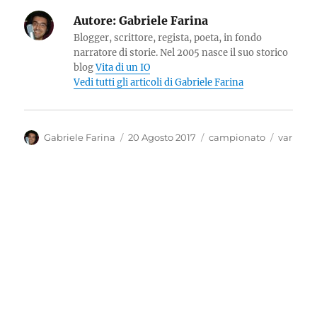
Autore:
Gabriele Farina
Blogger, scrittore, regista, poeta, in fondo
narratore di storie. Nel 2005 nasce il suo storico
blog
Vita di un IO
Vedi tutti gli articoli di Gabriele Farina
Autore
Pubblicato
Categorie
Tag
Gabriele Farina
20 Agosto 2017
campionato
var
il