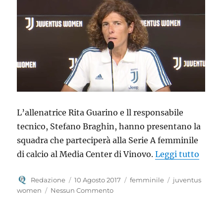
L’allenatrice Rita Guarino e ll responsabile
tecnico, Stefano Braghin, hanno presentano la
squadra che parteciperà alla Serie A femminile
“Pres
di calcio al Media Center di Vinovo.
Leggi tutto
Autore
Pubblicato
Categorie
Tag
Redazione
10 Agosto 2017
femminile
juventus
il
women
Nessun Commento