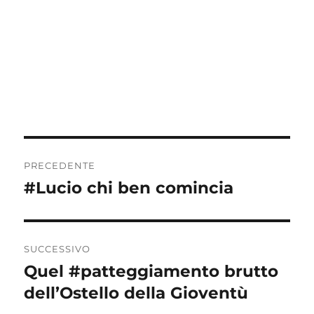
Navigazione
PRECEDENTE
articoli
#Lucio chi ben comincia
Articolo
precedente:
SUCCESSIVO
Quel #patteggiamento brutto
Articolo
successivo:
dell’Ostello della Gioventù