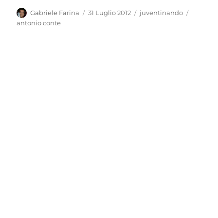
Autore
Pubblicato
Categorie
Tag
Gabriele Farina
31 Luglio 2012
juventinando
il
antonio conte