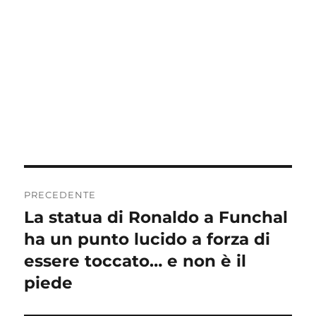
Navigazione
PRECEDENTE
articoli
La statua di Ronaldo a Funchal
Articolo
precedente:
ha un punto lucido a forza di
essere toccato… e non è il
piede