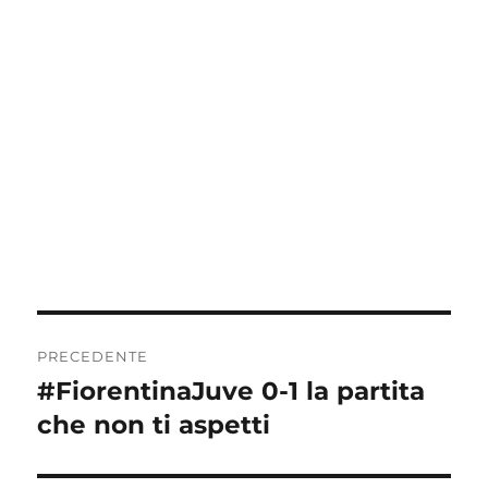
Navigazione
PRECEDENTE
articoli
#FiorentinaJuve 0-1 la partita
Articolo
precedente:
che non ti aspetti