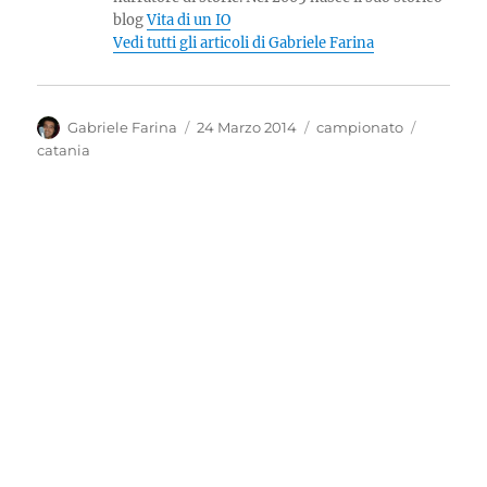
blog
Vita di un IO
Vedi tutti gli articoli di Gabriele Farina
Autore
Pubblicato
Categorie
Tag
Gabriele Farina
24 Marzo 2014
campionato
il
catania