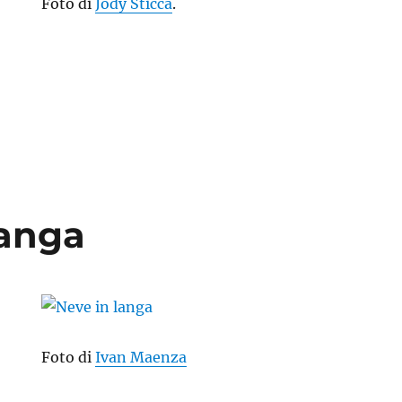
Foto di
Jody Sticca
.
langa
Foto di
Ivan Maenza