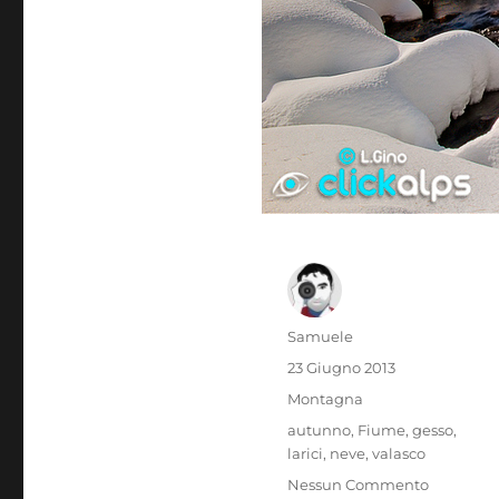
Autore
Samuele
Pubblicato
23 Giugno 2013
il
Categorie
Montagna
Tag
autunno
,
Fiume
,
gesso
,
larici
,
neve
,
valasco
Nessun Commento