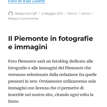
Foto di Italo Losero
Autore
Pubblicato
Categorie
Tag
Redazione QP
4 Maggio 2011
Torino
torino
il
Nessun Commento
Il Piemonte in fotografie
e immagini
Foto Piemonte sarà un fotoblog dedicato alle
fotografie e alle immagini del Piemonte che
verranno selezionate dalla redazione fra quelle
presenti in rete. Ovviamente utilizzeremo solo
immagini con licenza che ci permette di
inserirle nel nostro sito, citando ogni volta la
fonte.