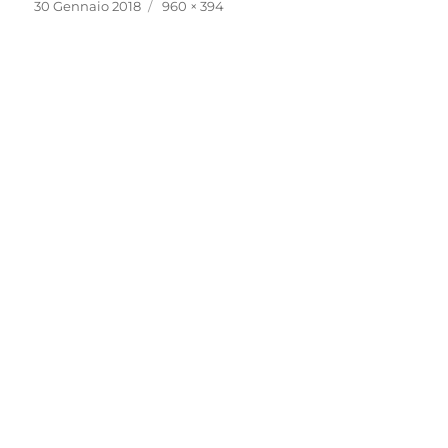
Pubblicato
Dimensione
30 Gennaio 2018
960 × 394
il
reale