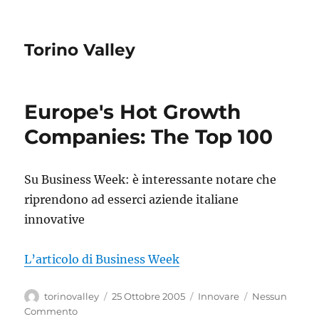
Torino Valley
Europe's Hot Growth
Companies: The Top 100
Su Business Week: è interessante notare che
riprendono ad esserci aziende italiane
innovative
L’articolo di Business Week
Autore
Pubblicato
Categorie
torinovalley
25 Ottobre 2005
Innovare
Nessun
il
Commento