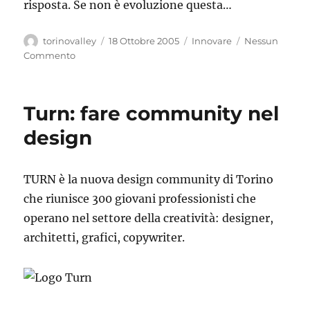
risposta. Se non è evoluzione questa…
Autore
Pubblicato
Categorie
torinovalley
18 Ottobre 2005
Innovare
Nessun
il
Commento
Turn: fare community nel
design
TURN è la nuova design community di Torino
che riunisce 300 giovani professionisti che
operano nel settore della creatività: designer,
architetti, grafici, copywriter.