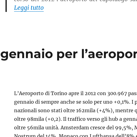
“Caselle scende al tredicesimo post
Leggi tutto
gennaio per l’aeropor
L’Aeroporto di Torino apre il 2012 con 300.967 pass
gennaio di sempre anche se solo per uno +0,1%. I p
nazionali sono stati oltre 162mila (+4%), mentre q
oltre 98mila (+0,2). Il traffico verso gli hub a gen
oltre 56mila unità. Amsterdam cresce del 99,5%, M
Nostrum del 14%, Monaco con Lufthansa dell’8% e