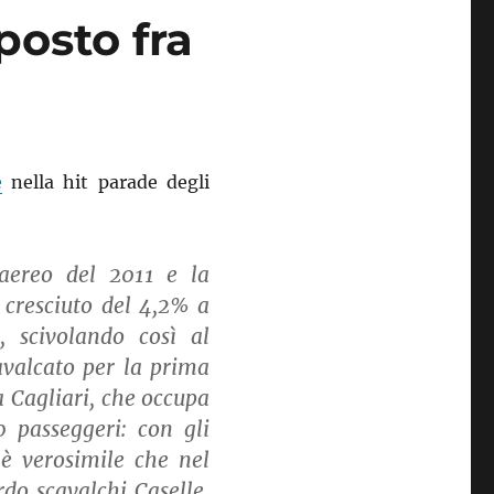
posto fra
e
nella hit parade degli
 aereo del 2011 e la
è cresciuto del 4,2% a
 scivolando così al
cavalcato per la prima
a Cagliari, che occupa
0 passeggeri: con gli
, è verosimile che nel
do scavalchi Caselle.