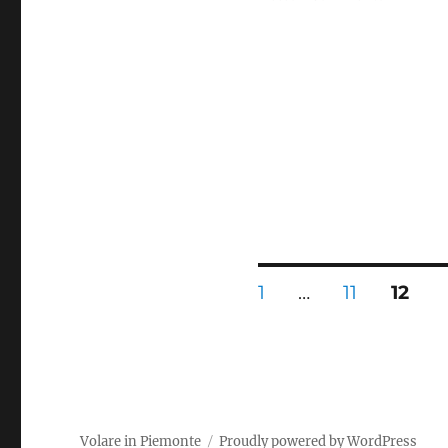
Paginazione
PAGINA
PAGINA
PAGI
1
…
11
12
degli
articoli
Volare in Piemonte
Proudly powered by WordPress