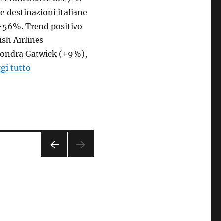
e destinazioni italiane
 +56%. Trend positivo
ish Airlines
 Londra Gatwick (+9%),
“Un buon gennaio per l’aeroporto di Caselle”
gi tutto
PAGI
NA
PRE
CED
ENT
E