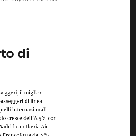
o fra gli aeroporti italiani”
to di
eggeri, il miglior
asseggeri di linea
uelli internazionali
naio cresce dell’8,5% con
adrid con Iberia Air
 Francoforte del 7%.