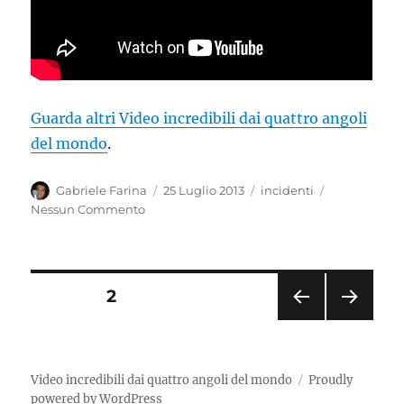
Guarda altri Video incredibili dai quattro angoli
del mondo
.
Autore
Pubblicato
Categorie
Gabriele Farina
25 Luglio 2013
incidenti
il
Nessun Commento
Paginazione
PAGINA
2
PAGI
PAGI
degli
NA
NA
PRE
SUC
articoli
CED
CESS
Video incredibili dai quattro angoli del mondo
Proudly
ENT
IVA
powered by WordPress