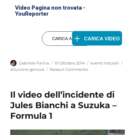
Autore
Pubblicato
Categorie
Tag
Gabriele Farina
10 Ottobre 2014
eventi naturali
il
alluvione genova
Nessun Commento
Il video dell’incidente di
Jules Bianchi a Suzuka –
Formula 1