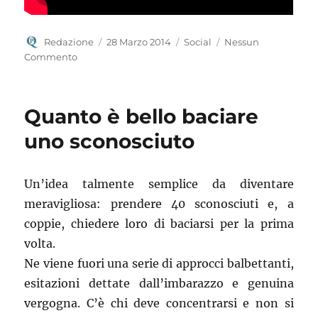
Autore
Pubblicato
Categorie
Redazione
28 Marzo 2014
Social
Nessun
il
Commento
Quanto è bello baciare
uno sconosciuto
Un’idea talmente semplice da diventare
meravigliosa: prendere 40 sconosciuti e, a
coppie, chiedere loro di baciarsi per la prima
volta.
Ne viene fuori una serie di approcci balbettanti,
esitazioni dettate dall’imbarazzo e genuina
vergogna. C’è chi deve concentrarsi e non si