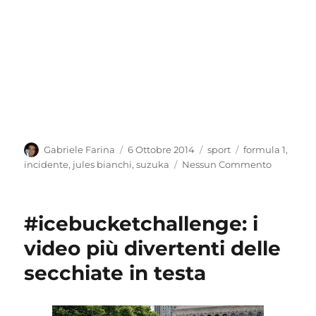
Autore
Pubblicato
Categorie
Tag
Gabriele Farina
6 Ottobre 2014
sport
formula 1
,
il
incidente
,
jules bianchi
,
suzuka
Nessun Commento
#icebucketchallenge: i
video più divertenti delle
secchiate in testa