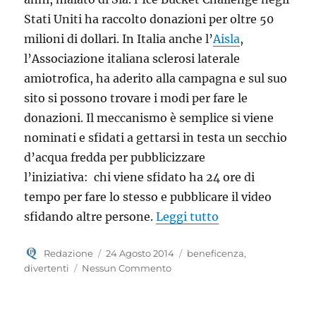
Stati Uniti ha raccolto donazioni per oltre 50
milioni di dollari. In Italia anche l’
Aisla
,
l’Associazione italiana sclerosi laterale
amiotrofica, ha aderito alla campagna e sul suo
sito si possono trovare i modi per fare le
donazioni. Il meccanismo è semplice si viene
nominati e sfidati a gettarsi in testa un secchio
d’acqua fredda per pubblicizzare
l’iniziativa: chi viene sfidato ha 24 ore di
tempo per fare lo stesso e pubblicare il video
“#icebucketchalle
sfidando altre persone.
Leggi tutto
Autore
Pubblicato
Categorie
Redazione
24 Agosto 2014
beneficenza
,
il
divertenti
Nessun Commento