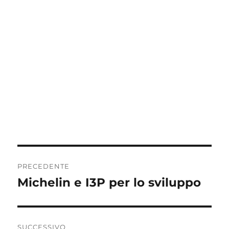
Navigazione
PRECEDENTE
articoli
Michelin e I3P per lo sviluppo
Articolo
precedente:
SUCCESSIVO