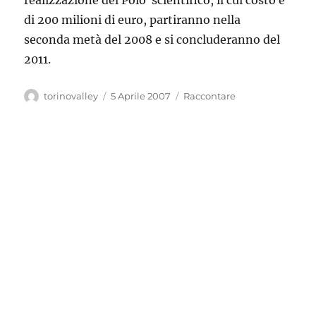
realizzazione del Polo scientifico, il cui costo è
di 200 milioni di euro, partiranno nella
seconda metà del 2008 e si concluderanno del
2011.
Autore
Pubblicato
Categorie
torinovalley
5 Aprile 2007
Raccontare
il