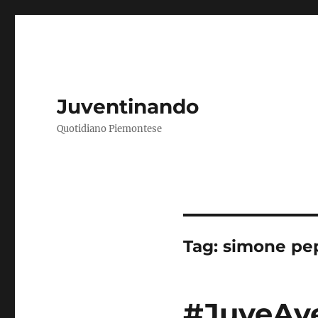
Juventinando
Quotidiano Piemontese
Tag:
simone pe
#JuveAve