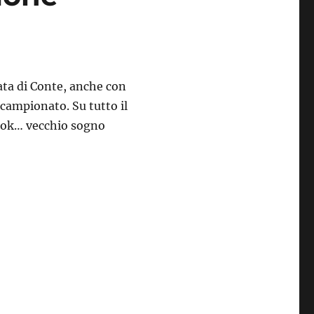
ata di Conte, anche con
 campionato. Su tutto il
 (ok… vecchio sogno
n tornato Simone Pepe”