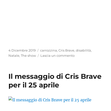
Pubblicato
Tag
4 Dicembre 2019
carrozzina
,
Cris Brave
,
disabilità
,
il
su
Natale
,
The show
Lascia un commento
Le
cinque
cose
Il messaggio di Cris Brave
che
solo
per il 25 aprile
un
disabile
può
fare
a