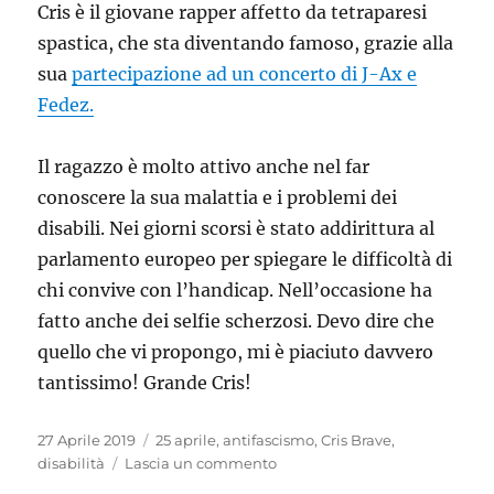
Natale
Cris è il giovane rapper affetto da tetraparesi
spastica, che sta diventando famoso, grazie alla
sua
partecipazione ad un concerto di J-Ax e
Fedez.
Il ragazzo è molto attivo anche nel far
conoscere la sua malattia e i problemi dei
disabili. Nei giorni scorsi è stato addirittura al
parlamento europeo per spiegare le difficoltà di
chi convive con l’handicap. Nell’occasione ha
fatto anche dei selfie scherzosi. Devo dire che
quello che vi propongo, mi è piaciuto davvero
tantissimo! Grande Cris!
Pubblicato
Tag
27 Aprile 2019
25 aprile
,
antifascismo
,
Cris Brave
,
il
su
disabilità
Lascia un commento
Il